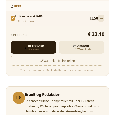
🔬
HEFE
Hefeweizen WB-06
€
3.50
→
✓
1
Pkg
·
Amazon
€
23.10
4
Produkte
In BrauApp
Amazon
📱
🛒
Warenkorb
Warenkorb
🔗
Warenkorb-Link teilen
* Partnerlinks — Bei Kauf erhalten wir eine kleine Provision.
BrauBlog Redaktion
🍺
Leidenschaftliche Hobbybrauer mit über 15 Jahren
Erfahrung. Wir teilen praxiserprobtes Wissen rund ums
Heimbrauen — von der ersten Ausrüstung bis zum