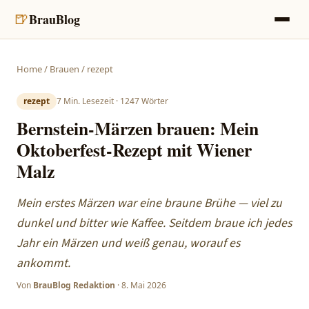
🍺
BrauBlog
Home
/
Brauen
/
rezept
rezept
7
Min. Lesezeit ·
1247
Wörter
Bernstein-Märzen brauen: Mein
Oktoberfest-Rezept mit Wiener
Malz
Mein erstes Märzen war eine braune Brühe — viel zu
dunkel und bitter wie Kaffee. Seitdem braue ich jedes
Jahr ein Märzen und weiß genau, worauf es
ankommt.
Von
BrauBlog Redaktion
·
8. Mai 2026