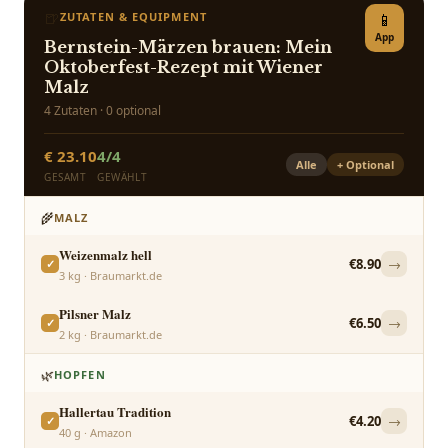
🍺
ZUTATEN & EQUIPMENT
📱
App
Bernstein-Märzen brauen: Mein
Oktoberfest-Rezept mit Wiener
Malz
4
Zutaten ·
0
optional
€
23.10
4
/
4
Alle
+ Optional
GESAMT
GEWÄHLT
🌾
MALZ
Weizenmalz hell
€
8.90
→
✓
3
kg
·
Braumarkt.de
Pilsner Malz
€
6.50
→
✓
2
kg
·
Braumarkt.de
🌿
HOPFEN
Hallertau Tradition
€
4.20
→
✓
40
g
·
Amazon