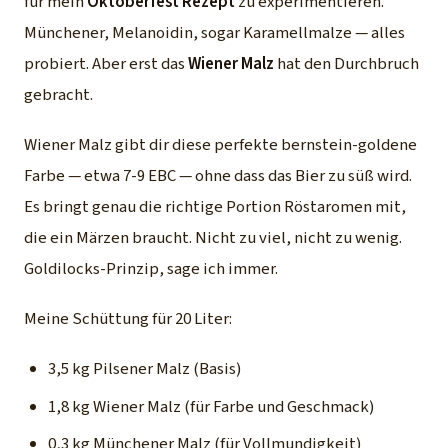
für mein
Oktoberfest Rezept
zu experimentieren.
Münchener, Melanoidin, sogar Karamellmalze — alles
probiert. Aber erst das
Wiener Malz
hat den Durchbruch
gebracht.
Wiener Malz gibt dir diese perfekte bernstein-goldene
Farbe — etwa 7-9 EBC — ohne dass das Bier zu süß wird.
Es bringt genau die richtige Portion Röstaromen mit,
die ein Märzen braucht. Nicht zu viel, nicht zu wenig.
Goldilocks-Prinzip, sage ich immer.
Meine Schüttung für 20 Liter:
3,5 kg Pilsener Malz (Basis)
1,8 kg Wiener Malz (für Farbe und Geschmack)
0,3 kg Münchener Malz (für Vollmundigkeit)