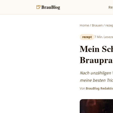
🍺
BrauBlog
Re
Home
/
Brauen
/
reze
rezept
7
Min. Leseze
Mein Sc
Braupra
Nach unzähligen V
meine besten Tric
Von
BrauBlog Redakti