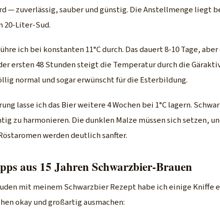
 — zuverlässig, sauber und günstig. Die Anstellmenge liegt bei
n 20-Liter-Sud.
hre ich bei konstanten 11°C durch. Das dauert 8-10 Tage, aber 
der ersten 48 Stunden steigt die Temperatur durch die Gäraktiv
völlig normal und sogar erwünscht für die Esterbildung.
ung lasse ich das Bier weitere 4 Wochen bei 1°C lagern. Schwa
htig zu harmonieren. Die dunklen Malze müssen sich setzen, un
Röstaromen werden deutlich sanfter.
ipps aus 15 Jahren Schwarzbier-Brauen
den mit meinem Schwarzbier Rezept habe ich einige Kniffe e
hen okay und großartig ausmachen: