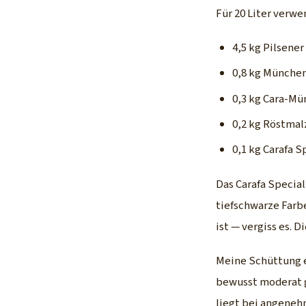
Für 20 Liter verwe
4,5 kg Pilsener
0,8 kg München
0,3 kg Cara-Mü
0,2 kg Röstmalz
0,1 kg Carafa S
Das Carafa Special
tiefschwarze Farb
ist — vergiss es. D
Meine Schüttung e
bewusst moderat g
liegt bei angeneh