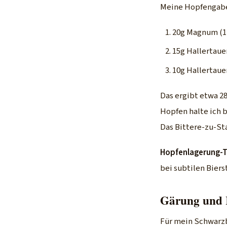
Meine Hopfengabe 
20g Magnum (12
15g Hallertaue
10g Hallertaue
Das ergibt etwa 28
Hopfen halte ich b
Das Bittere-zu-St
Hopfenlagerung-T
bei subtilen Biers
Gärung und 
Für mein Schwarzb