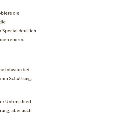
obiere die
die
 Special deutlich
ionen enorm.
he Infusion bei
gramm Schüttung.
Der Unterschied
rung, aber auch