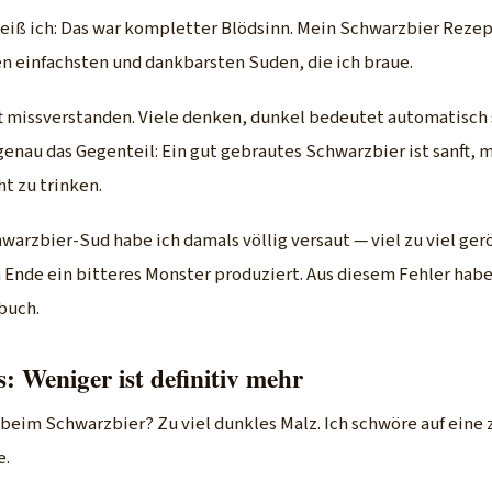
 weiß ich: Das war kompletter Blödsinn. Mein Schwarzbier Reze
en einfachsten und dankbarsten Suden, die ich braue.
ft missverstanden. Viele denken, dunkel bedeutet automatisch 
 genau das Gegenteil: Ein gut gebrautes Schwarzbier ist sanft, 
t zu trinken.
arzbier-Sud habe ich damals völlig versaut — viel zu viel ger
Ende ein bitteres Monster produziert. Aus diesem Fehler habe
buch.
: Weniger ist definitiv mehr
 beim Schwarzbier? Zu viel dunkles Malz. Ich schwöre auf eine
e.