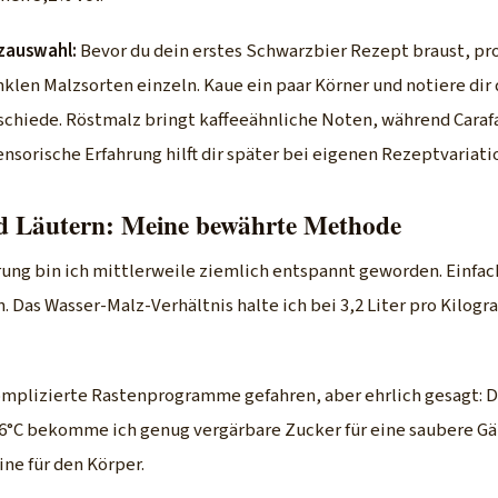
lzauswahl:
Bevor du dein erstes Schwarzbier Rezept braust, pr
len Malzsorten einzeln. Kaue ein paar Körner und notiere dir 
hiede. Röstmalz bringt kaffeeähnliche Noten, während Carafa
sensorische Erfahrung hilft dir später bei eigenen Rezeptvariat
d Läutern: Meine bewährte Methode
rung bin ich mittlerweile ziemlich entspannt geworden. Einfac
n. Das Wasser-Malz-Verhältnis halte ich bei 3,2 Liter pro Kilo
omplizierte Rastenprogramme gefahren, aber ehrlich gesagt: 
66°C bekomme ich genug vergärbare Zucker für eine saubere Gä
ne für den Körper.