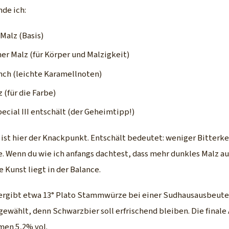
nde ich:
 Malz (Basis)
er Malz (für Körper und Malzigkeit)
nch (leichte Karamellnoten)
 (für die Farbe)
pecial III entschält (der Geheimtipp!)
 ist hier der Knackpunkt. Entschält bedeutet: weniger Bitterk
e. Wenn du wie ich anfangs dachtest, dass mehr dunkles Malz a
ie Kunst liegt in der Balance.
rgibt etwa 13° Plato Stammwürze bei einer Sudhausausbeute 
ewählt, denn Schwarzbier soll erfrischend bleiben. Die finale
men 5,2% vol.