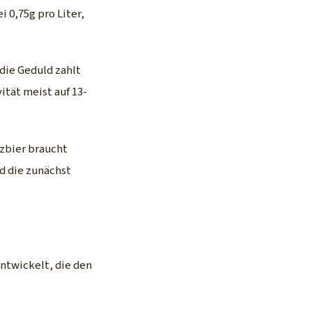
 0,75g pro Liter,
die Geduld zahlt
ität meist auf 13-
rzbier braucht
d die zunächst
ntwickelt, die den