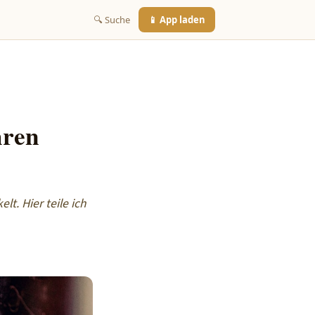
🔍 Suche
📱 App laden
hren
t. Hier teile ich