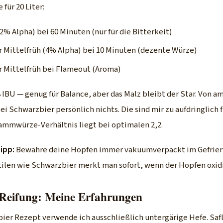
für 20 Liter:
% Alpha) bei 60 Minuten (nur für die Bitterkeit)
r Mittelfrüh (4% Alpha) bei 10 Minuten (dezente Würze)
r Mittelfrüh bei Flameout (Aroma)
 IBU — genug für Balance, aber das Malz bleibt der Star. Von 
ei Schwarzbier persönlich nichts. Die sind mir zu aufdringlich fü
ammwürze-Verhältnis liegt bei optimalen 2,2.
ipp:
Bewahre deine Hopfen immer vakuumverpackt im Gefrierf
tilen wie Schwarzbier merkt man sofort, wenn der Hopfen oxidie
Reifung: Meine Erfahrungen
ier Rezept verwende ich ausschließlich untergärige Hefe. Safl