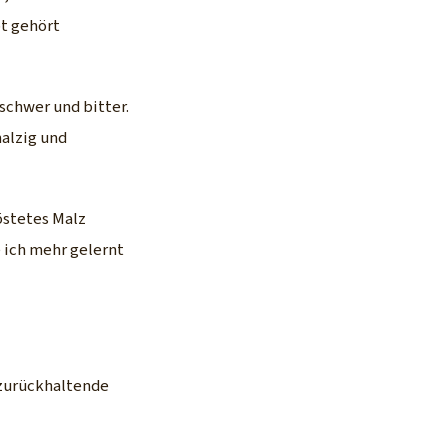
pt gehört
schwer und bitter.
malzig und
östetes Malz
 ich mehr gelernt
 zurückhaltende