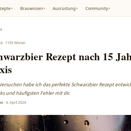
zepte
Brauwissen
Ausrüstung
Community
▼
▼
▼
▼
pt
it ·
1195
Wörter
hwarzbier Rezept nach 15 Ja
xis
ersuchen habe ich das perfekte Schwarzbier Rezept entwickel
ks und häufigsten Fehler mit dir.
on
·
4. April 2026