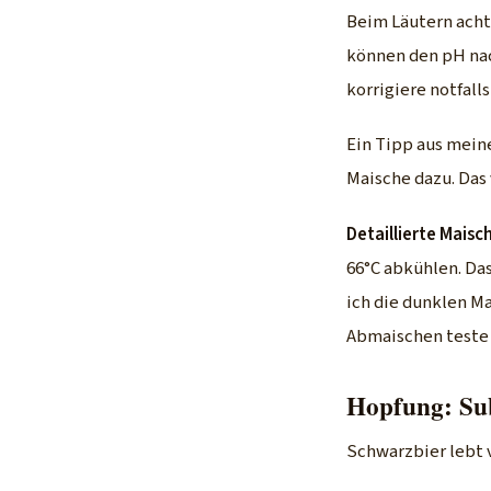
Beim Läutern acht
können den pH nac
korrigiere notfall
Ein Tipp aus meine
Maische dazu. Das 
Detaillierte Maisc
66°C abkühlen. Da
ich die dunklen Ma
Abmaischen teste 
Hopfung: Subt
Schwarzbier lebt 