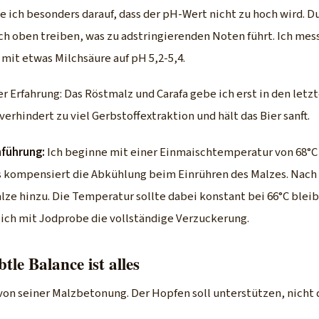
e ich besonders darauf, dass der pH-Wert nicht zu hoch wird. 
h oben treiben, was zu adstringierenden Noten führt. Ich me
s mit etwas Milchsäure auf pH 5,2-5,4.
r Erfahrung: Das Röstmalz und Carafa gebe ich erst in den letz
verhindert zu viel Gerbstoffextraktion und hält das Bier sanft.
hführung:
Ich beginne mit einer Einmaischtemperatur von 68°C 
s kompensiert die Abkühlung beim Einrühren des Malzes. Nach
lze hinzu. Die Temperatur sollte dabei konstant bei 66°C blei
ich mit Jodprobe die vollständige Verzuckerung.
le Balance ist alles
von seiner Malzbetonung. Der Hopfen soll unterstützen, nicht