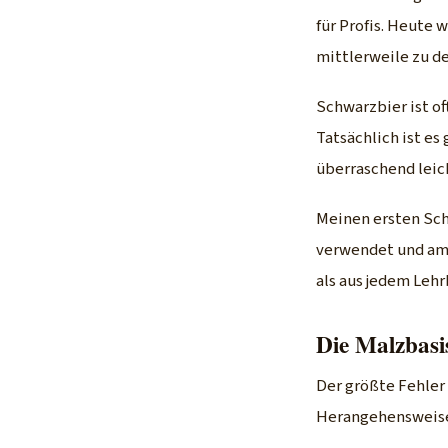
für Profis. Heute
mittlerweile zu d
Schwarzbier ist o
Tatsächlich ist es
überraschend leich
Meinen ersten Schw
verwendet und am 
als aus jedem Lehr
Die Malzbasis
Der größte Fehler
Herangehensweis